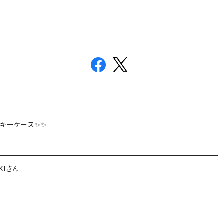
用キーケース✨✨
KIさん