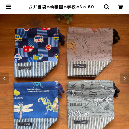
お弁当袋＊幼稚園＊学校＊No.6052
＊340.341.342.373＊Haru＊ru |
zakka Rainbow