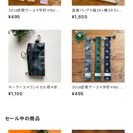
30㎝定規ケース＊学校＊No.6
音楽バッグ＊縦26×横39.5×マ
294＊9727.9730.9732＊Ha
チ3㎝＊レッスンバッグ＊絵本バ
¥495
¥1,650
ppy Hause
ッグ＊女の子＊幼稚園＊学校＊N
O.6371＊3773＊3☆birds
キーケース＊ランドセル用＊学校
30㎝定規ケース＊学校＊No.6
＊NO.6329＊3289＊ohariko
297＊9223.9739.9741＊Ha
¥1,100
¥495
ppy Hause
セール中の商品