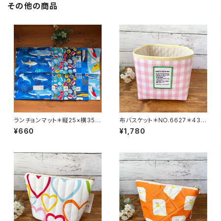
その他の商品
ランチョンマット＊縦25×横35＊
布バスケット＊NO.6627＊439
幼稚園＊男の子＊No.6198＊15
＊anone
¥660
¥1,780
00.1503.1505.1506.1507＊H
appyHouse