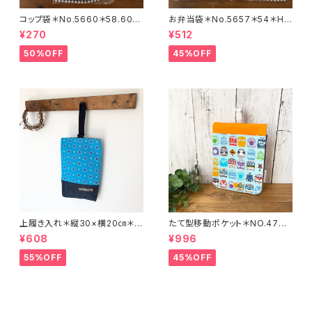
コップ袋＊No.5660＊58.60＊
お弁当袋＊No.5657＊54＊Ha
Haru・ru
ru・ru
¥270
¥512
50%OFF
45%OFF
上履き入れ＊縦30×横20㎝＊N
たて型移動ポケット＊NO.4738
O.3774＊147
＊19
¥608
¥996
55%OFF
45%OFF