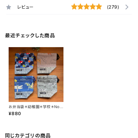
レビュー
(279)
最近チェックした商品
お弁当袋＊幼稚園＊学校＊No.
6052＊340.341.342.373＊H
¥880
aru＊ru
同じカテゴリの商品