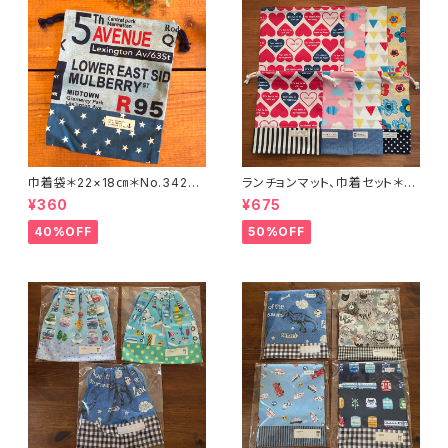
巾着袋＊22×18㎝＊No.3426
ランチョンマット、巾着セット＊3
＊74
5×48㎝＊No.5663＊95.96.9
¥360
¥675
7
40%OFF
50%OFF