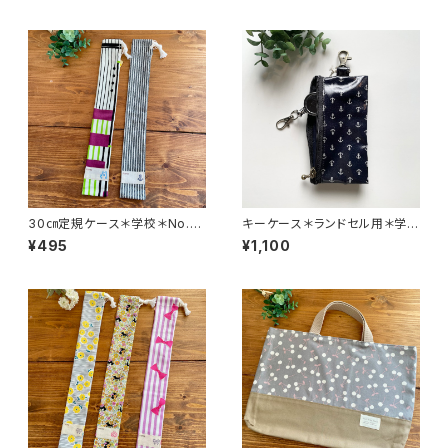
30㎝定規ケース＊学校＊No.6
キーケース＊ランドセル用＊学校
299＊9763.9770＊Happy H
＊NO.6330＊3291＊ohariko
¥495
¥1,100
ause