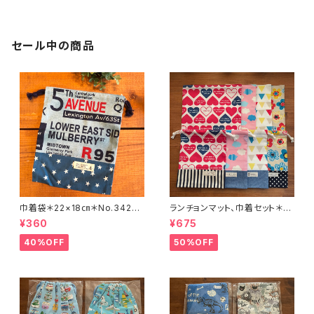
セール中の商品
巾着袋＊22×18㎝＊No.3426
ランチョンマット、巾着セット＊3
＊74
5×48㎝＊No.5663＊95.96.9
¥360
¥675
7
40%OFF
50%OFF