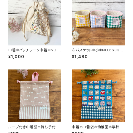
巾着＊パッチワーク巾着＊NO.6
布バスケット＊小＊NO.6633＊
591＊4641.＊3⭐︎birds
438.447.430＊anone
¥1,000
¥1,480
ループ付き巾着袋＊持ち手付き
巾着＊巾着袋＊幼稚園＊学校＊
巾着＊巾着袋＊女の子＊学校＊
男の子＊No.6334＊844＊Har