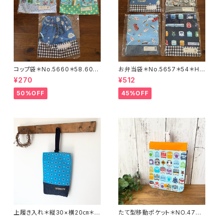
コップ袋＊No.5660＊58.60＊
お弁当袋＊No.5657＊54＊Ha
Haru・ru
ru・ru
¥270
¥512
50%OFF
45%OFF
上履き入れ＊縦30×横20㎝＊N
たて型移動ポケット＊NO.4738