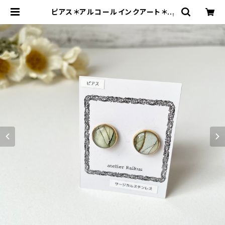
ピアス＊アルコールインクアート＊N
O.6539＊592＊atelier Raikus |
zakka Rainbow