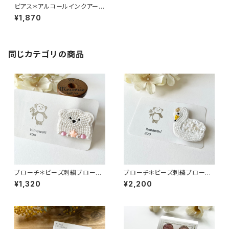
ピアス＊アルコールインクアート
＊NO.6539＊592＊atelier Ra
¥1,870
ikus
同じカテゴリの商品
ブローチ＊ビーズ刺繍ブローチ
ブローチ＊ビーズ刺繍ブローチ
＊シロクマブローチ＊白熊＊N
＊刺繍＊白鳥＊NO.6527＊250
¥1,320
¥2,200
O.6529＊24104＊himawari
01＊himawari zoo
zoo