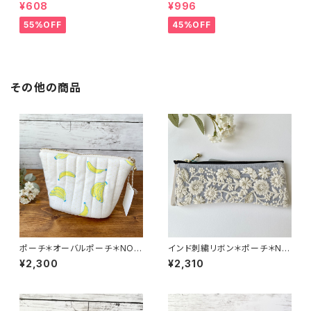
O.3774＊147
＊19
¥608
¥996
55%OFF
45%OFF
その他の商品
ポーチ＊オーバルポーチ＊NO.6
インド刺繍リボン＊ポーチ＊NO.
616＊367＊anone
6610＊261＊chaton de saul
¥2,300
¥2,310
e