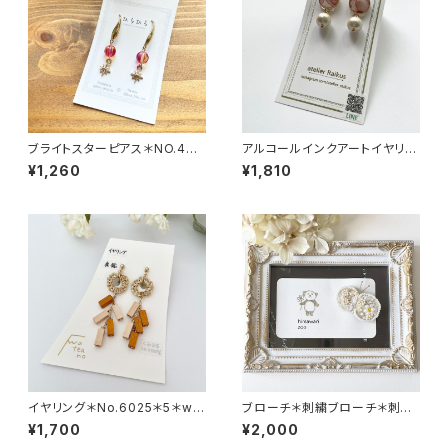
ブライトスターピアス＊NO.488
アルコールインクアートイヤリン
8＊345＊ひらひら
グ＊NO.5856＊105＊atelier
¥1,260
¥1,810
Raikus
イヤリング＊No.6025＊5＊wa
ブローチ＊刺繍ブローチ＊刺繍
tea no
＊NO.6523＊24185＊himawa
¥1,700
¥2,000
ri zoo