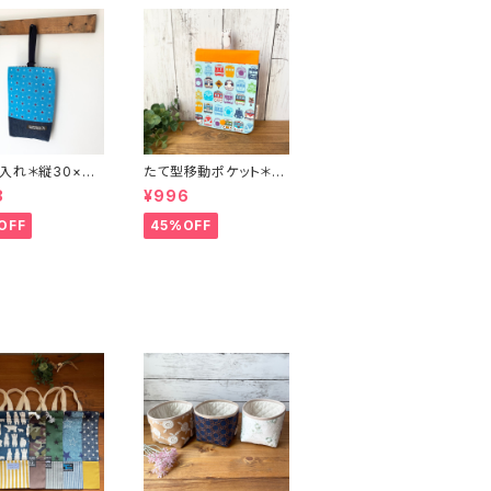
入れ＊縦30×横2
たて型移動ポケット＊N
O.3774＊147
O.4738＊19
8
¥996
OFF
45%OFF