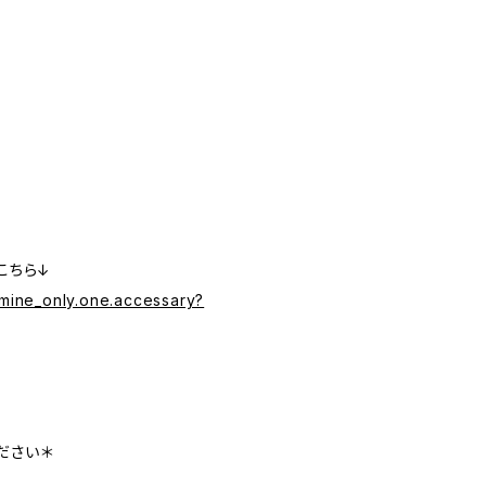
はこちら↓
smine_only.one.accessary?
ださい＊