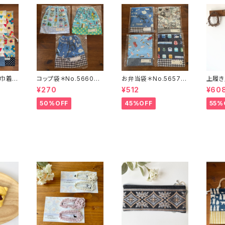
、巾着セ
コップ袋＊No.5660＊5
お弁当袋＊No.5657＊
上履き
No.5
8.60＊Haru・ru
54＊Haru・ru
0㎝＊N
¥270
¥512
¥60
7
50%OFF
45%OFF
55%