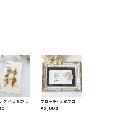
ング＊No.6025
ブローチ＊刺繍ブロー
a tea no
チ＊刺繍＊NO.6523＊
00
¥2,000
24185＊himawari zo
o