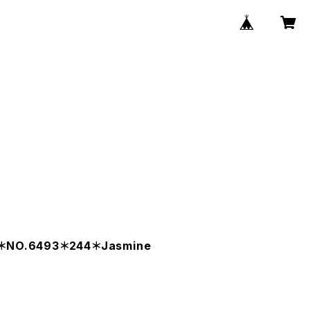
O.6493＊244＊Jasmine