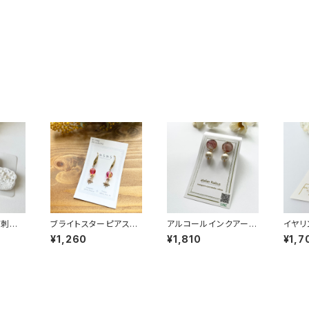
ズ刺繍
ブライトスターピアス＊
アルコールインクアート
イヤリ
＊白鳥
NO.4888＊345＊ひら
イヤリング＊NO.5856
＊5＊w
¥1,260
¥1,810
¥1,7
001＊
ひら
＊105＊atelier Raiku
s