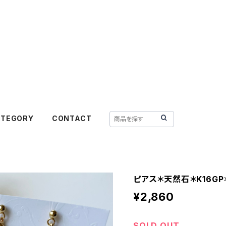
ATEGORY
CONTACT
ピアス＊天然石＊K16GP＊N
¥2,860
SOLD OUT