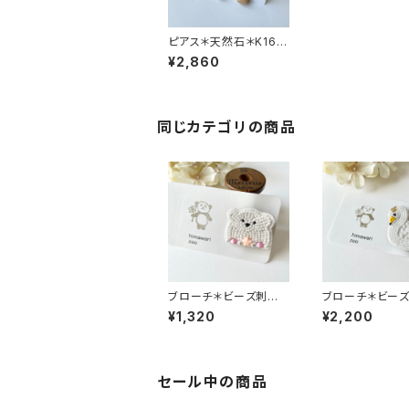
ピアス＊天然石＊K16G
P＊NO.6493＊244＊
¥2,860
Jasmine
同じカテゴリの商品
ブローチ＊ビーズ刺繍
ブローチ＊ビー
ブローチ＊シロクマブ
ブローチ＊刺繍
¥1,320
¥2,200
ローチ＊白熊＊NO.652
＊NO.6527＊25
9＊24104＊himawari
himawari zoo
zoo
セール中の商品