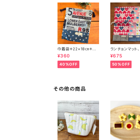
巾着袋＊22×18㎝＊N
ランチョンマット
o.3426＊74
ット＊35×48㎝＊
¥360
¥675
663＊95.96.9
40%OFF
50%OFF
その他の商品