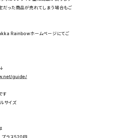
定だった商品が売れてしまう場合もご
ka Rainbowホームページにてご
内↓
w.net/guide/
です
イルサイズ
は
 プラス520円